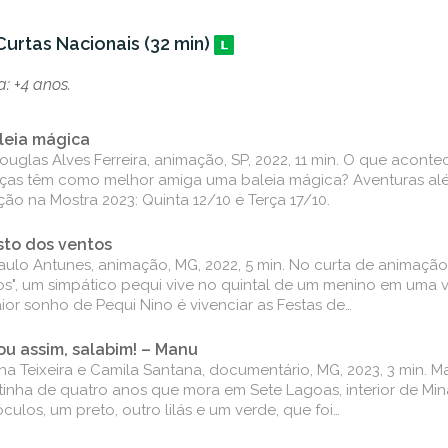
urtas Nacionais (32 min)
: +4 anos.
leia mágica
ouglas Alves Ferreira, animação, SP, 2022, 11 min. O que acont
nças têm como melhor amiga uma baleia mágica? Aventuras al
ção na Mostra 2023: Quinta 12/10 e Terça 17/10.
to dos ventos
aulo Antunes, animação, MG, 2022, 5 min. No curta de animaçã
os", um simpático pequi vive no quintal de um menino em uma v
ior sonho de Pequi Nino é vivenciar as Festas de…
ou assim, salabim! – Manu
na Teixeira e Camila Santana, documentário, MG, 2023, 3 min. 
tinha de quatro anos que mora em Sete Lagoas, interior de Mina
óculos, um preto, outro lilás e um verde, que foi…