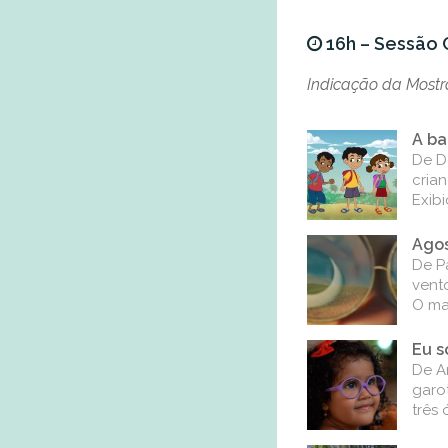
16h – Sessão C
Indicação da Mostra
A ba
De D
cria
Exibi
Agos
De P
vent
O ma
Eu s
De A
garo
três 