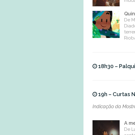
muda
Quin
De Ma
Diad
terr
Riob
18h30 – Palqu
19h – Curtas N
Indicação da Mostra
A me
De L