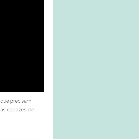
s que precisam
osas capazes de