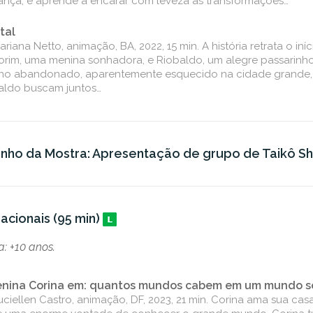
nça, e aprende a encarar com leveza as transformações…
tal
riana Netto, animação, BA, 2022, 15 min. A história retrata o in
orim, uma menina sonhadora, e Riobaldo, um alegre passarinh
eno abandonado, aparentemente esquecido na cidade grande,
aldo buscam juntos…
inho da Mostra: Apresentação de grupo de Taikô S
acionais (95 min)
: +10 anos.
nina Corina em: quantos mundos cabem em um mundo s
uciellen Castro, animação, DF, 2023, 21 min. Corina ama sua ca