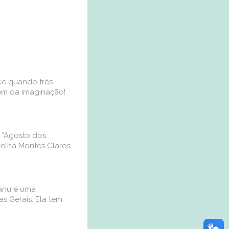
ece quando três
ém da imaginação!
o "Agosto dos
elha Montes Claros.
Manu é uma
s Gerais. Ela tem