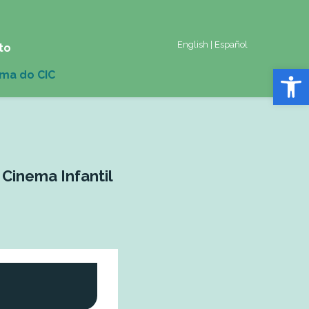
English
|
Español
to
Abrir 
Cinema Infantil