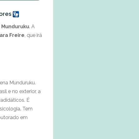
dores
l Munduruku
. A
ara Freire
, que irá
ígena Munduruku.
il e no exterior, a
radidáticos. É
Psicologia. Tem
outorado em