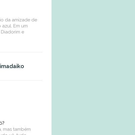
ício da amizade de
o azul. Em um
 Diadorim e
himadaiko
ó?
sa, mas também