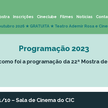
ostra
Inscrições
Cineclube
Filmes
Notícias
Conta
Programação 2023
 como foi a programação da 22ª Mostra de 
1/10 – Sala de Cinema do CIC