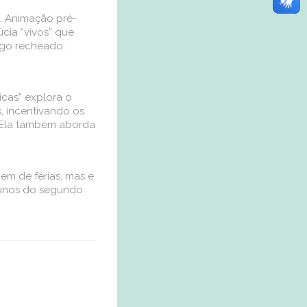
n. Animação pré-
úcia “vivos” que
lgo recheado:
icas” explora o
, incentivando os
. Ela também aborda
aem de férias, mas e
lunos do segundo