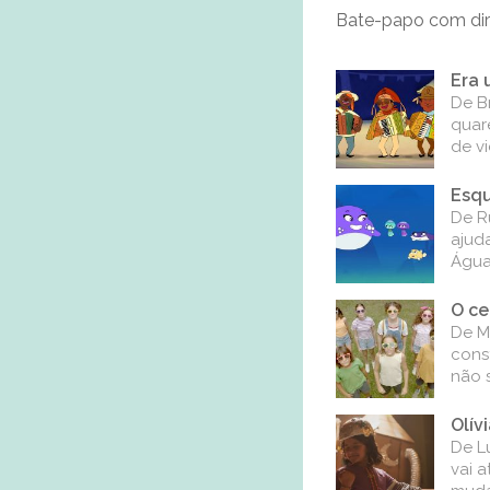
Bate-papo com dire
Era 
De B
quare
de v
Esqu
De R
ajud
Água
O ce
De Ma
cons
não 
Olív
De Lu
vai 