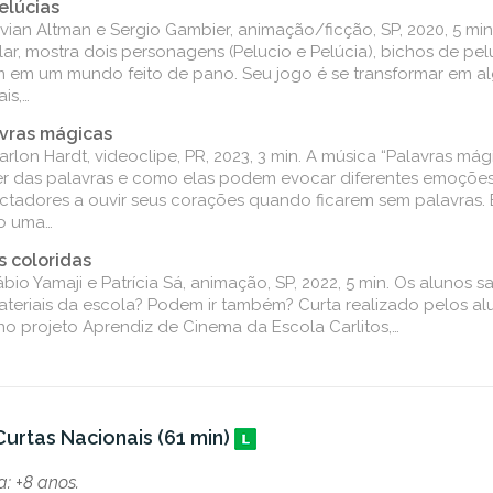
elúcias
ivian Altman e Sergio Gambier, animação/ficção, SP, 2020, 5 mi
ar, mostra dois personagens (Pelucio e Pelúcia), bichos de pel
m em um mundo feito de pano. Seu jogo é se transformar em a
is,…
vras mágicas
rlon Hardt, videoclipe, PR, 2023, 3 min. A música “Palavras mág
r das palavras e como elas podem evocar diferentes emoções
ctadores a ouvir seus corações quando ficarem sem palavras
o uma…
s coloridas
bio Yamaji e Patrícia Sá, animação, SP, 2022, 5 min. Os alunos s
ateriais da escola? Podem ir também? Curta realizado pelos a
no projeto Aprendiz de Cinema da Escola Carlitos,…
urtas Nacionais (61 min)
: +8 anos.