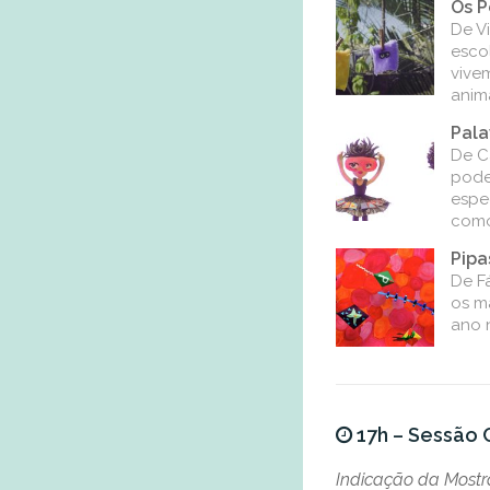
Os P
De V
escol
vive
anima
Pala
De Ca
pode
espe
com
Pipa
De Fá
os m
ano 
17h – Sessão C
Indicação da Mostra