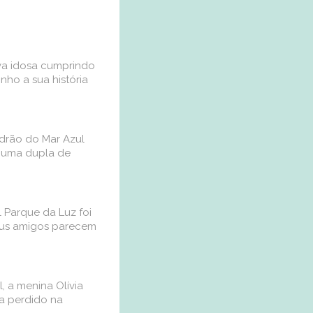
úva idosa cumprindo
nho a sua história
adrão do Mar Azul
e uma dupla de
l Parque da Luz foi
eus amigos parecem
, a menina Olívia
a perdido na