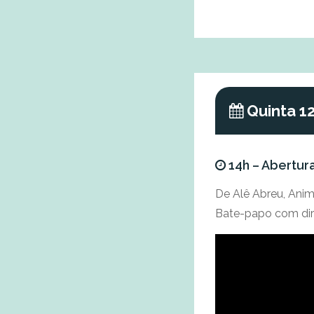
Quinta 1
14h – Abertur
De Alê Abreu, Anima
Bate-papo com dir