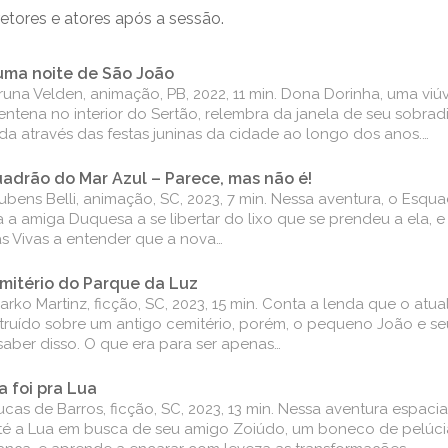
tores e atores após a sessão.
uma noite de São João
runa Velden, animação, PB, 2022, 11 min. Dona Dorinha, uma vi
ntena no interior do Sertão, relembra da janela de seu sobradi
ida através das festas juninas da cidade ao longo dos anos.…
adrão do Mar Azul – Parece, mas não é!
ubens Belli, animação, SC, 2023, 7 min. Nessa aventura, o Esqu
a a amiga Duquesa a se libertar do lixo que se prendeu a ela, 
s Vivas a entender que a nova…
mitério do Parque da Luz
rko Martinz, ficção, SC, 2023, 15 min. Conta a lenda que o atua
truído sobre um antigo cemitério, porém, o pequeno João e s
saber disso. O que era para ser apenas…
ia foi pra Lua
cas de Barros, ficção, SC, 2023, 13 min. Nessa aventura espacial
até a Lua em busca de seu amigo Zoiúdo, um boneco de pelúci