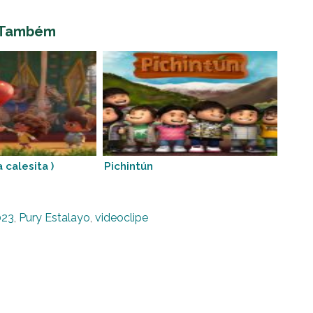
 Também
 calesita )
Pichintún
023
,
Pury Estalayo
,
videoclipe