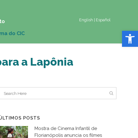
English
|
Español
to
Abrir 
para a Lapônia
ÚLTIMOS POSTS
Mostra de Cinema Infantil de
Florianópolis anuncia os filmes