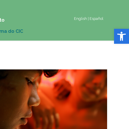
English
|
Español
to
Abrir 