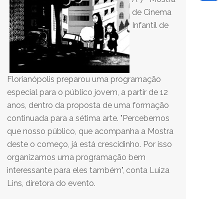
de Cinema
Infantil de
Florianópolis preparou uma programação
especial para o público jovem, a partir de 12
anos, dentro da proposta de uma formação
continuada para a sétima arte. "Percebemos
que nosso público, que acompanha a Mostra
deste o começo, já está crescidinho. Por isso
organizamos uma programação bem
interessante para eles também", conta Luiza
Lins, diretora do evento.