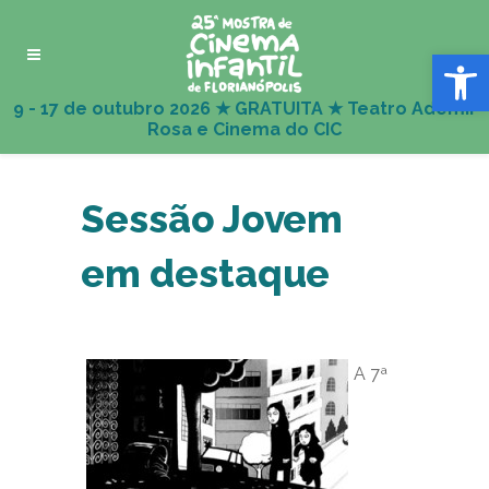
Abrir 
Sessão Jovem
em destaque
A 7ª