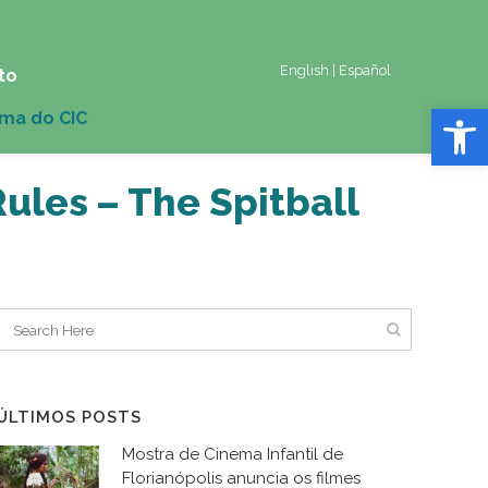
English
|
Español
to
Abrir 
ules – The Spitball
ÚLTIMOS POSTS
Mostra de Cinema Infantil de
Florianópolis anuncia os filmes