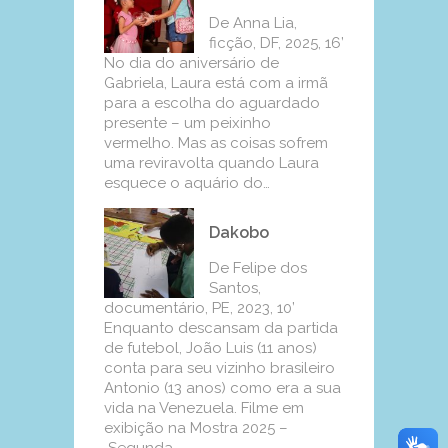
De Anna Lia,
ficção, DF, 2025, 16’
No dia do aniversário de
Gabriela, Laura está com a irmã
para a escolha do aguardado
presente – um peixinho
vermelho. Mas as coisas sofrem
uma reviravolta quando Laura
esquece o aquário do…
Dakobo
De Felipe dos
Santos,
documentário, PE, 2023, 10’
Enquanto descansam da partida
de futebol, João Luis (11 anos)
conta para seu vizinho brasileiro
Antonio (13 anos) como era a sua
vida na Venezuela. Filme em
exibição na Mostra 2025 –