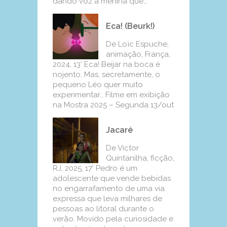
dando voz à menina que…
Eca! (Beurk!)
De Loïc Espuche,
animação, França,
2024, 13’ Eca! Beijar na boca é
nojento. Mas, secretamente, o
pequeno Léo quer muito
experimentar… Filme em exibição
na Mostra 2025 – Segunda 13/out
Jacaré
De Victor
Quintanilha, ficção,
RJ, 2025, 17’ Pedro é um
adolescente que vende bebidas
no engarrafamento de uma via
expressa que leva milhares de
pessoas ao litoral durante o
verão. Movido pela curiosidade e