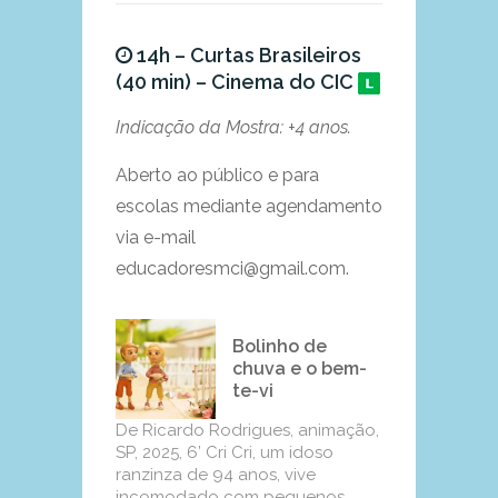
14h – Curtas Brasileiros
(40 min) – Cinema do CIC
Indicação da Mostra: +4 anos.
Aberto ao público e para
escolas mediante agendamento
via e-mail
educadoresmci@gmail.com.
Bolinho de
chuva e o bem-
te-vi
De Ricardo Rodrigues, animação,
SP, 2025, 6’ Cri Cri, um idoso
ranzinza de 94 anos, vive
incomodado com pequenos