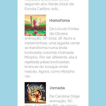
segundo ano (tarde 2024) da
Escola Carlitos, sob…
Homofonia
De Lincoln Fortes
de Oliveira,
animação, SP, 2024, 18’ Após a
metamorfose, uma lagarta verde
se transforma numa linda
borboleta colorida chamada
Morpho. Por ser diferente, ela é
rejeitada pelas borboletas
brancas do bosque onde
nasceu. Agora, como Morpho
vai…
Jornada
De Carolina Orige,
animação, SC,
2024, 7’ Quando Bill, um raposo