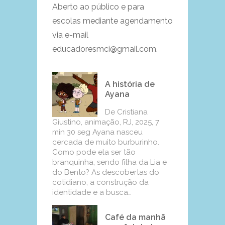
Aberto ao público e para
escolas mediante agendamento
via e-mail
educadoresmci@gmail.com.
A história de
Ayana
De Cristiana
Giustino, animação, RJ, 2025, 7
min 30 seg Ayana nasceu
cercada de muito burburinho.
Como pode ela ser tão
branquinha, sendo filha da Lia e
do Bento? As descobertas do
cotidiano, a construção da
identidade e a busca…
Café da manhã