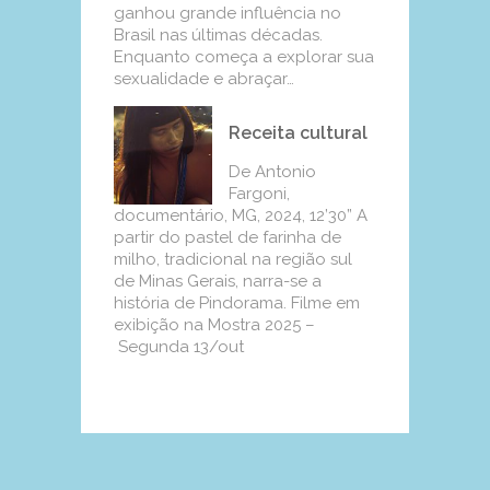
ganhou grande influência no
Brasil nas últimas décadas.
Enquanto começa a explorar sua
sexualidade e abraçar…
Receita cultural
De Antonio
Fargoni,
documentário, MG, 2024, 12’30” A
partir do pastel de farinha de
milho, tradicional na região sul
de Minas Gerais, narra-se a
história de Pindorama. Filme em
exibição na Mostra 2025 –
Segunda 13/out