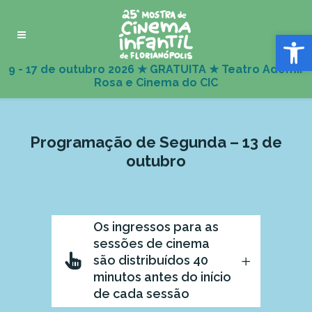
Abrir 
Programação de Segunda – 13 de
outubro
Os ingressos para as
sessões de cinema
são distribuídos 40
minutos antes do início
de cada sessão