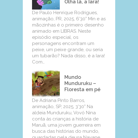
Olha lá, a Iara!
De Paulo Henrique Rodrigues,
animação, PR, 2025, 6’30” Min e as
mãozinhas é o primeiro desenho
animado em LIBRAS. Neste
episódio especial, os
personagens encontram um
peixe, um peixe grande, ou seria
um tubarão? Nada disso, é a Iara!
Com…
Mundo
Munduruku –
Floresta em pé
De Adriana Pinto Barros,
animação, SP, 2025, 3’30” Na
aldeia Munduruku, Vovó Nina
conta às crianças a história de
Maruã, uma jovem guerreira em
busca das histórias do mundo,
guardadas pela deusa Nayane.