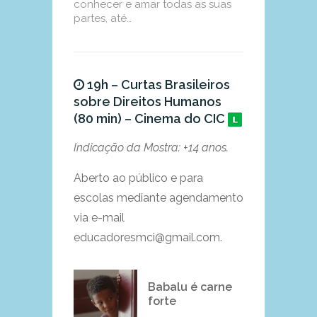
conhecer e amar todas as suas
partes, até…
19h – Curtas Brasileiros
sobre Direitos Humanos
(80 min) – Cinema do CIC
Indicação da Mostra: +14 anos.
Aberto ao público e para
escolas mediante agendamento
via e-mail
educadoresmci@gmail.com.
Babalu é carne
forte