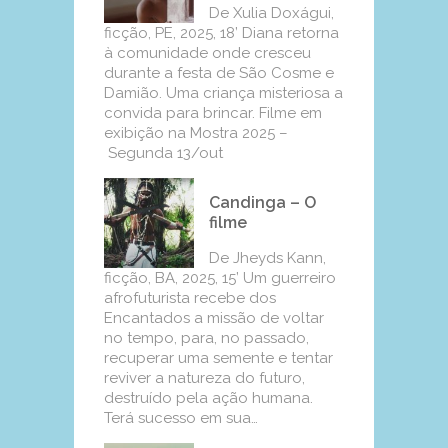
De Xulia Doxágui,
ficção, PE, 2025, 18’ Diana retorna
à comunidade onde cresceu
durante a festa de São Cosme e
Damião. Uma criança misteriosa a
convida para brincar. Filme em
exibição na Mostra 2025 –
Segunda 13/out
Candinga – O
filme
De Jheyds Kann,
ficção, BA, 2025, 15’ Um guerreiro
afrofuturista recebe dos
Encantados a missão de voltar
no tempo, para, no passado,
recuperar uma semente e tentar
reviver a natureza do futuro,
destruído pela ação humana.
Terá sucesso em sua…