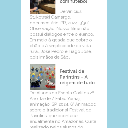
com futebol
De Vinicius
Stukowski Camargo,
documentário, PR, 2024, 3’30”
Observação: Nosso filme não
possui diálogos entre o elenco.
Em meio à geada que cobre o
chão e à simplicidade da vida
rural, José Pedro e Tiago José,
dois irmãos de São…
Festival de
Parintins – A
origem de tudo
De Alunos da Escola Carlitos 2º
Ano Tarde / Fábio Yamaji,
animação, SP, 2024, 6’ Animadoc
sobre o tradicional Festival de
Parintins, que acontece
anualmente no Amazonas. Curta
realizado pelos alunos do