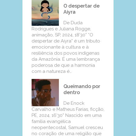
O despertar de
Aiyra
De Duda
Rodrigues e Juliana Rogge,
animação, SP, 2024, 18’30” “O
despertar de Aiyra” é um tributo
emocionante à cultura e à
resiliência dos povos indígenas
da Amazônia. É uma lembrança
poderosa de que a harmonia
com a natureza é…
Queimando por
dentro
De Enock
Carvalho e Matheus Farias, ficção,
PE, 2024, 16’30” Nascido em uma
família evangélica
neopentecostal, Samuel cresceu
no coração de uma religião que