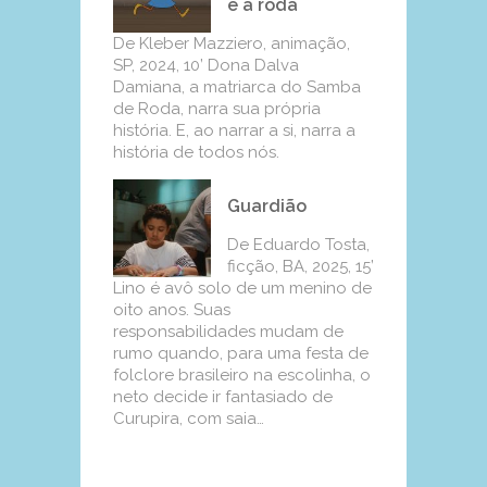
e a roda
De Kleber Mazziero, animação,
SP, 2024, 10’ Dona Dalva
Damiana, a matriarca do Samba
de Roda, narra sua própria
história. E, ao narrar a si, narra a
história de todos nós.
Guardião
De Eduardo Tosta,
ficção, BA, 2025, 15’
Lino é avô solo de um menino de
oito anos. Suas
responsabilidades mudam de
rumo quando, para uma festa de
folclore brasileiro na escolinha, o
neto decide ir fantasiado de
Curupira, com saia…