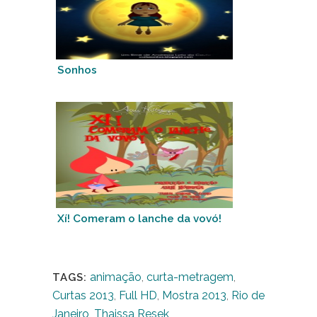
Sonhos
Xí! Comeram o lanche da vovó!
animação
,
curta-metragem
,
TAGS:
Curtas 2013
,
Full HD
,
Mostra 2013
,
Rio de
Janeiro
,
Thaissa Resek