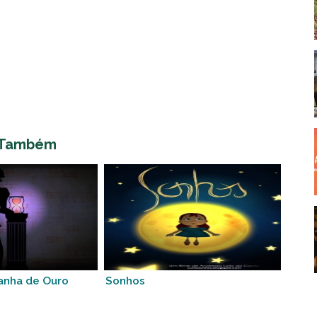
 Também
anha de Ouro
Sonhos