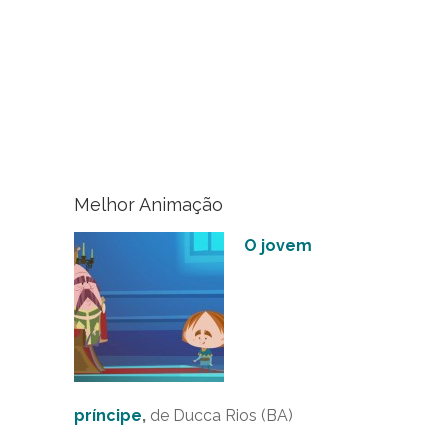
Melhor Animação
O jovem
prí
ncipe
,
de Ducca Rios (BA)