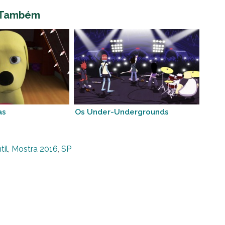
 Também
as
Os Under-Undergrounds
til
,
Mostra 2016
,
SP