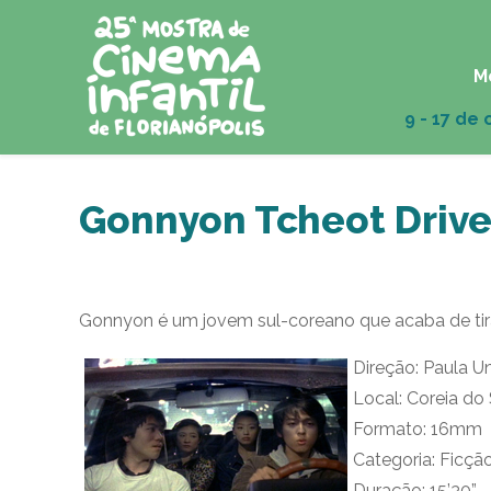
M
Gonnyon Tcheot Driv
Gonnyon é um jovem sul-coreano que acaba de tirar 
Direção: Paula U
Local: Coreia do 
Formato: 16mm
Categoria: Ficçã
Duração: 15’30”