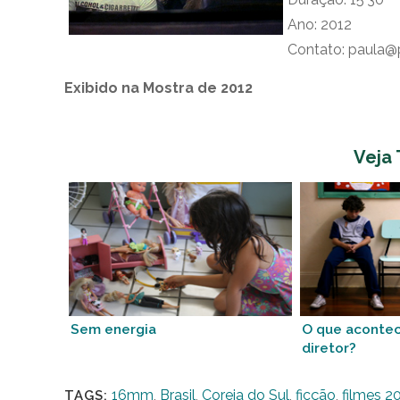
Ano: 2012
Contato: paula@
Exibido na Mostra de 2012
Veja
Sem energia
O que acontec
diretor?
16mm
,
Brasil
,
Coreia do Sul
,
ficção
,
filmes 2
TAGS: