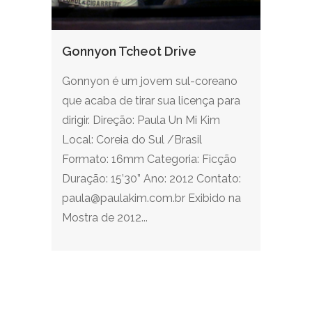
Gonnyon Tcheot Drive
Gonnyon é um jovem sul-coreano
que acaba de tirar sua licença para
dirigir. Direção: Paula Un Mi Kim
Local: Coreia do Sul /Brasil
Formato: 16mm Categoria: Ficção
Duração: 15’30” Ano: 2012 Contato:
paula@paulakim.com.br Exibido na
Mostra de 2012...