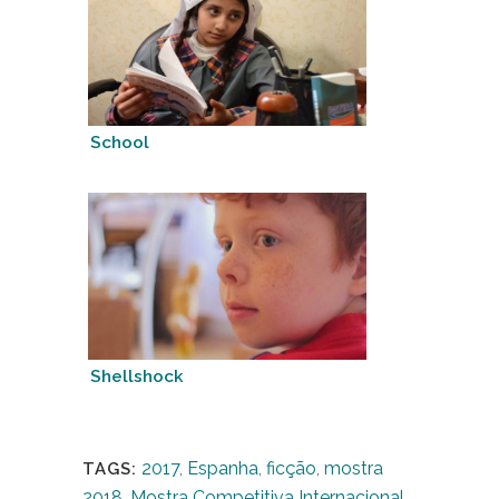
School
Shellshock
2017
,
Espanha
,
ficção
,
mostra
TAGS:
2018
,
Mostra Competitiva Internacional
,