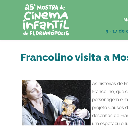
M
Francolino visita a Mo
As histórias de 
Francolino, que c
personagem é man
projeto Causos d
desenhos de Frank
um espetáculo l