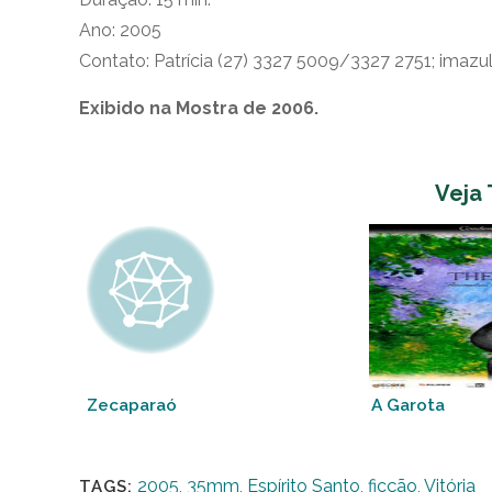
Ano: 2005
Contato: Patrícia (27) 3327 5009/3327 2751; imazu
Exibido na Mostra de 2006.
Veja
Zecaparaó
A Garota
2005
,
35mm
,
Espírito Santo
,
ficção
,
Vitória
TAGS: