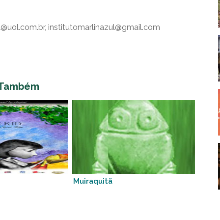
l@uol.com.br, institutomarlinazul@gmail.com
 Também
Muiraquitã