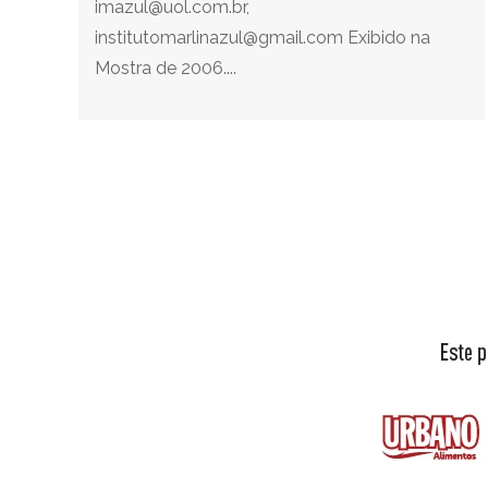
imazul@uol.com.br,
institutomarlinazul@gmail.com Exibido na
Mostra de 2006....