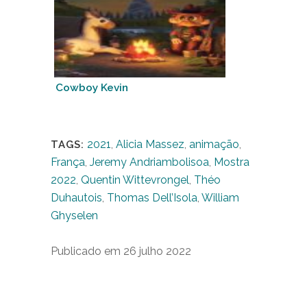
Cowboy Kevin
2021
,
Alicia Massez
,
animação
,
TAGS:
França
,
Jeremy Andriambolisoa
,
Mostra
2022
,
Quentin Wittevrongel
,
Théo
Duhautois
,
Thomas Dell’Isola
,
William
Ghyselen
Publicado em 26 julho 2022