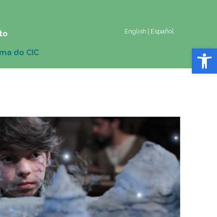
English
|
Español
to
Abrir 