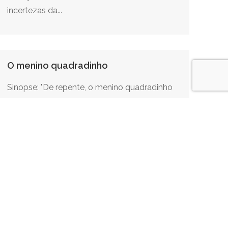
incertezas da...
O menino quadradinho
Sinopse: "De repente, o menino quadradinho
descobriu que tinha vindo parar do lado de
fora dos seus quadrinhos coloridos" Direção:
Diego Lopes Estado: PR Formato: Vídeo
Digital HD Categoria: ficção Duração: 16' min.
Ano: 2008 Exibido na Mostra...
Válvula de Skape