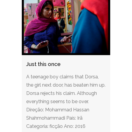
Just this once
A teenage boy claims that Dorsa,
the girl next door, has beaten him up.
Dorsa rejects his claim. Although
everything seems to be over.
Direção: Mohammad Hassan
Shahmohammadi País: Irã
Categoria: ficção Ano: 2016