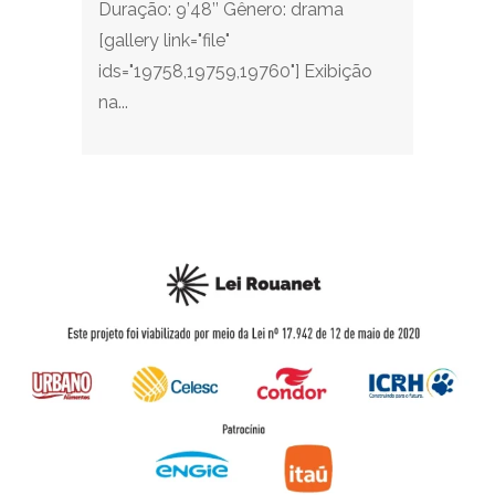
Duração: 9’48’’ Gênero: drama
[gallery link="file"
ids="19758,19759,19760"] Exibição
na...