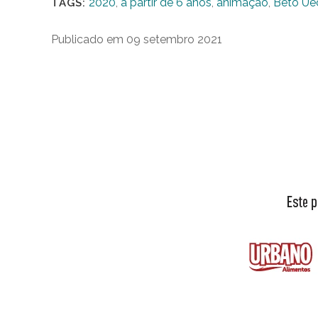
2020
,
a partir de 6 anos
,
animação
,
Beto Ue
TAGS:
Publicado em 09 setembro 2021