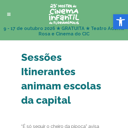
Abrir 
Sessões
Itinerantes
animam escolas
da capital
“É só seguir o cheiro da pipoca” avisa