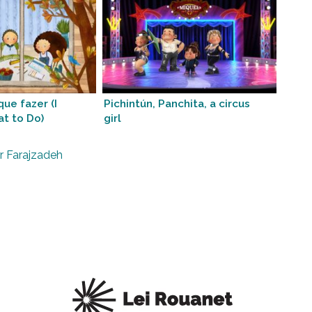
que fazer (I
Pichintún, Panchita, a circus
t to Do)
girl
r Farajzadeh