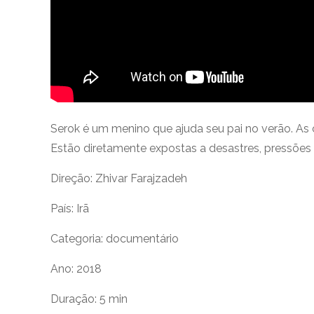
Serok é um menino que ajuda seu pai no verão. As 
Estão diretamente expostas a desastres, pressões
Direção:
Zhivar Farajzadeh
País: Irã
Categoria: documentário
Ano: 2018
Duração:
5 min