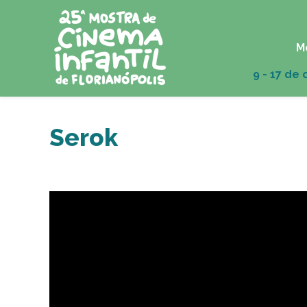
M
Serok