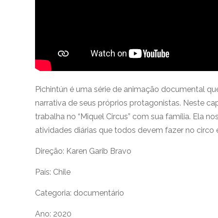
Pichintún é uma série de animação documental que
narrativa de seus próprios protagonistas. Neste c
trabalha no “Miquel Circus” com sua família. Ela no
atividades diárias que todos devem fazer no circo e 
Direção:
Karen Garib Bravo
País: Chile
Categoria: documentário
Ano: 2020