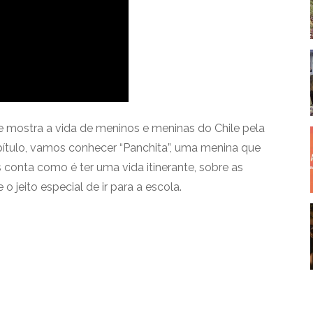
 mostra a vida de meninos e meninas do Chile pela
apítulo, vamos conhecer “Panchita”, uma menina que
s conta como é ter uma vida itinerante, sobre as
o jeito especial de ir para a escola.