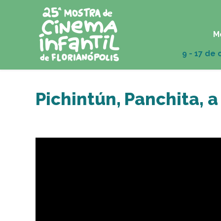
M
Pichintún, Panchita, a 