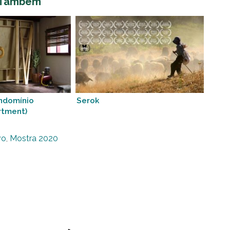
 Também
ndomínio
Serok
rtment)
vo
,
Mostra 2020