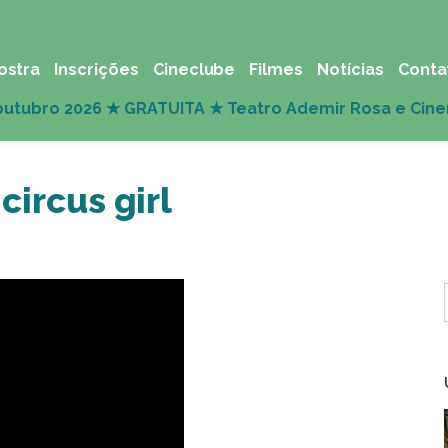
ostra
Inscrições
Cineclube
Filmes
Notícias
Conta
circus girl