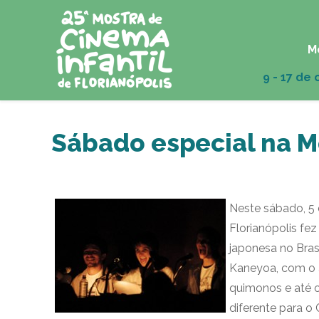
M
Sábado especial na M
Neste sábado, 5 d
Florianópolis f
japonesa no Brasi
Kaneyoa, com o 
quimonos e até 
diferente para o 