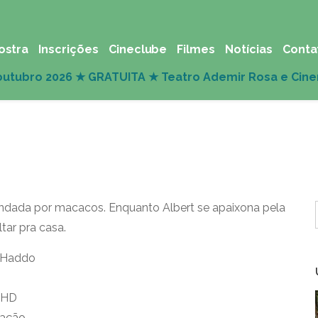
ostra
Inscrições
Cineclube
Filmes
Notícias
Conta
ndada por macacos. Enquanto Albert se apaixona pela
tar pra casa.
McHaddo
 HD
mação