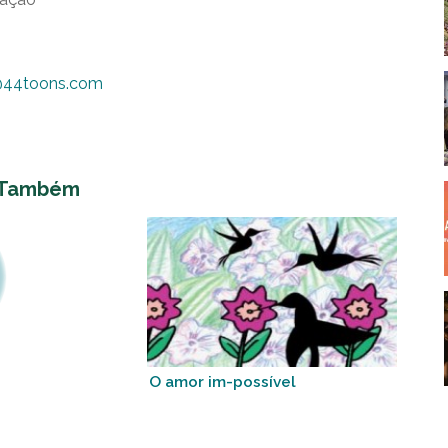
@44toons.com
 Também
O amor im-possível