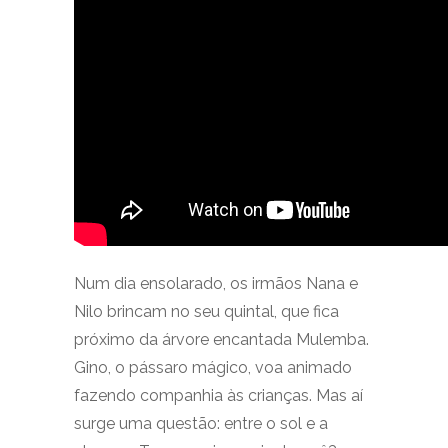
Num dia ensolarado, os irmãos Nana e
Nilo brincam no seu quintal, que fica
próximo da árvore encantada Mulemba.
Gino, o pássaro mágico, voa animado
fazendo companhia às crianças. Mas aí
surge uma questão: entre o sol e a