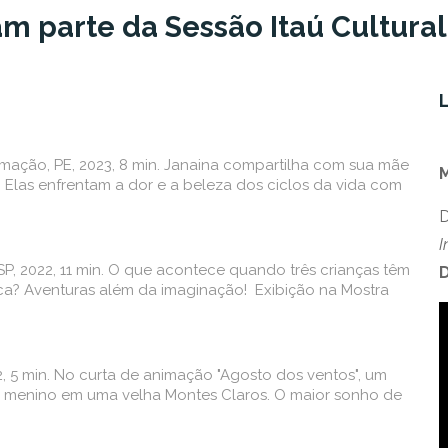
am parte da Sessão Itaú Cultural
mação, PE, 2023, 8 min. Janaina compartilha com sua mãe
á. Elas enfrentam a dor e a beleza dos ciclos da vida com
D
I
SP, 2022, 11 min. O que acontece quando três crianças têm
D
a? Aventuras além da imaginação! Exibição na Mostra
, 5 min. No curta de animação "Agosto dos ventos", um
um menino em uma velha Montes Claros. O maior sonho de