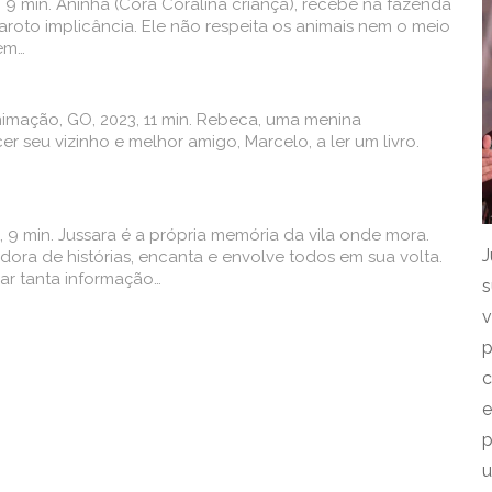
 9 min. Aninha (Cora Coralina criança), recebe na fazenda
 garoto implicância. Ele não respeita os animais nem o meio
tem…
imação, GO, 2023, 11 min. Rebeca, uma menina
r seu vizinho e melhor amigo, Marcelo, a ler um livro.
.
, 9 min. Jussara é a própria memória da vila onde mora.
J
ra de histórias, encanta e envolve todos em sua volta.
r tanta informação…
s
v
p
c
e
p
u