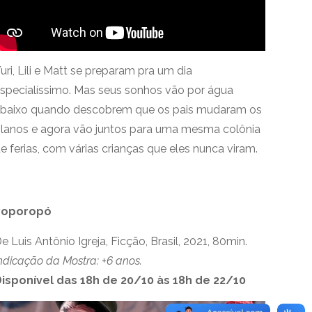
uri, Lili e Matt se preparam pra um dia
specialíssimo. Mas seus sonhos vão por água
baixo quando descobrem que os pais mudaram os
lanos e agora vão juntos para uma mesma colônia
e ferias, com várias crianças que eles nunca viram.
Poporopó
e Luis Antônio Igreja, Ficção, Brasil, 2021, 80min.
ndicação da Mostra: +6 anos.
isponível das 18h de 20/10 às 18h de 22/10