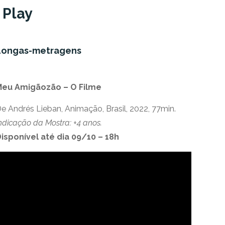
 Play
Longas-metragens
Meu Amigãozão – O Filme
e Andrés Lieban, Animação, Brasil, 2022, 77min.
ndicação da Mostra: +4 anos.
isponível até dia 09/10 – 18h