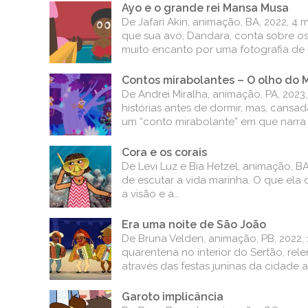
Ayo e o grande rei Mansa Musa
De Jafari Akin, animação, BA, 2022, 4 
que sua avó, Dandara, conta sobre os 
muito encanto por uma fotografia de
Contos mirabolantes – O olho do 
De Andrei Miralha, animação, PA, 2023
histórias antes de dormir, mas, cansa
um “conto mirabolante” em que narra a
Cora e os corais
De Levi Luz e Bia Hetzel, animação, 
de escutar a vida marinha. O que ela
a visão e a…
Era uma noite de São João
De Bruna Velden, animação, PB, 2022,
quarentena no interior do Sertão, rel
através das festas juninas da cidade 
Garoto implicância