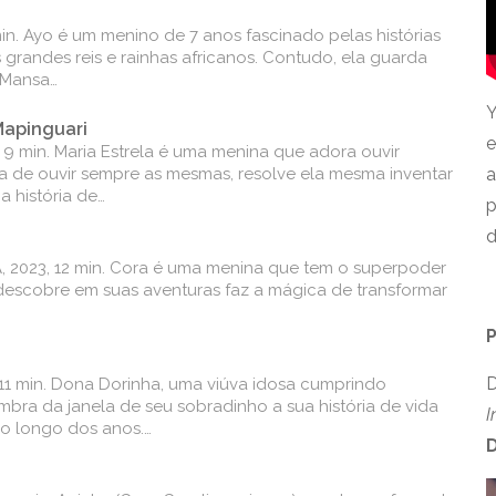
min. Ayo é um menino de 7 anos fascinado pelas histórias
grandes reis e rainhas africanos. Contudo, ela guarda
 Mansa…
Y
Mapinguari
e
, 9 min. Maria Estrela é uma menina que adora ouvir
da de ouvir sempre as mesmas, resolve ela mesma inventar
a
 história de…
p
d
BA, 2023, 12 min. Cora é uma menina que tem o superpoder
 descobre em suas aventuras faz a mágica de transformar
D
 11 min. Dona Dorinha, uma viúva idosa cumprindo
embra da janela de seu sobradinho a sua história de vida
I
ao longo dos anos.…
D