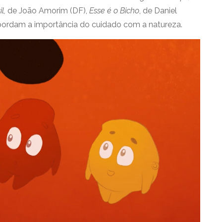
il,
de João Amorim (DF),
Esse é o Bicho
, de Daniel
bordam a importância do cuidado com a natureza.