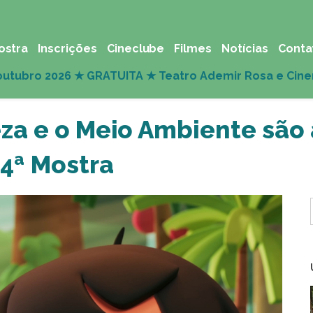
ostra
Inscrições
Cineclube
Filmes
Notícias
Conta
za e o Meio Ambiente são 
24ª Mostra