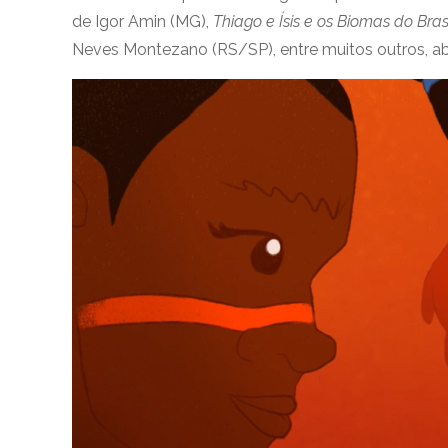
de Igor Amin (MG),
Thiago e Ísis e os Biomas do Bras
Neves Montezano (RS/SP), entre muitos outros, a