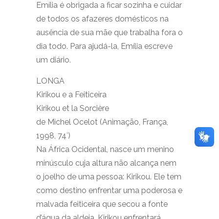
Emília é obrigada a ficar sozinha e cuidar
de todos os afazeres domésticos na
ausência de sua mãe que trabalha fora o
dia todo. Para ajudá-la, Emília escreve
um diário.
LONGA
Kirikou e a Feiticeira
Kirikou et la Sorcière
de Michel Ocelot (Animação, França,
1998, 74′)
Na África Ocidental, nasce um menino
minúsculo cuja altura não alcança nem
o joelho de uma pessoa: Kirikou. Ele tem
como destino enfrentar uma poderosa e
malvada feiticeira que secou a fonte
d’água da aldeia. Kirikou enfrentará