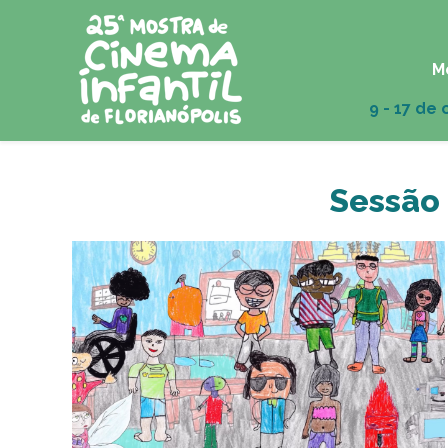
M
Sessão 