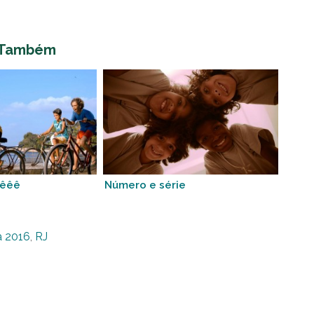
 Também
hêêê
Número e série
a 2016
,
RJ