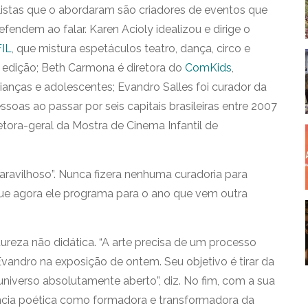
alistas que o abordaram são criadores de eventos que
fendem ao falar. Karen Acioly idealizou e dirige o
FIL
, que mistura espetáculos teatro, dança, circo e
ª edição; Beth Carmona é diretora do
ComKids
,
ianças e adolescentes; Evandro Salles foi curador da
essoas ao passar por seis capitais brasileiras entre 2007
retora-geral da Mostra de Cinema Infantil de
ravilhoso”. Nunca fizera nenhuma curadoria para
 que agora ele programa para o ano que vem outra
reza não didática. “A arte precisa de um processo
vandro na exposição de ontem. Seu objetivo é tirar da
universo absolutamente aberto”, diz. No fim, com a sua
ncia poética como formadora e transformadora da