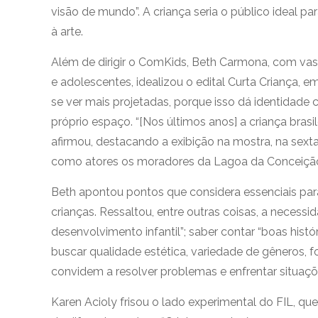
visão de mundo”. A criança seria o público ideal pa
à arte.
Além de dirigir o ComKids, Beth Carmona, com vas
e adolescentes, idealizou o edital Curta Criança, 
se ver mais projetadas, porque isso dá identidade 
próprio espaço. “[Nos últimos anos] a criança brasil
afirmou, destacando a exibição na mostra, na sext
como atores os moradores da Lagoa da Conceiçã
Beth apontou pontos que considera essenciais pa
crianças. Ressaltou, entre outras coisas, a necessi
desenvolvimento infantil”; saber contar “boas históri
buscar qualidade estética, variedade de gêneros, f
convidem a resolver problemas e enfrentar situaçõ
Karen Acioly frisou o lado experimental do FIL, q