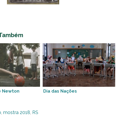
 Também
e Newton
Dia das Nações
o
,
mostra 2018
,
RS