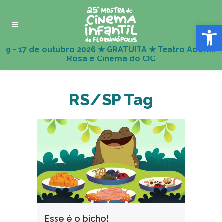
Abrir 
RS/SP Tag
Esse é o bicho!