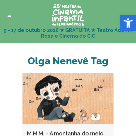
Abrir 
Olga Nenevê Tag
M.M.M. – A montanha do meio