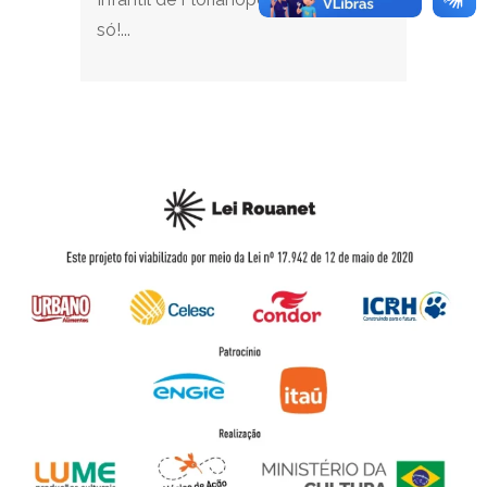
só!...