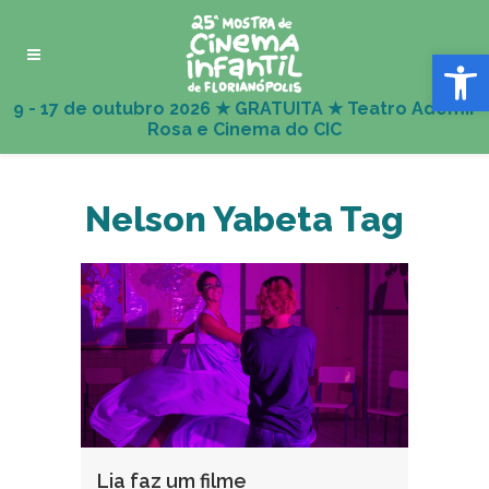
Abrir 
Nelson Yabeta Tag
Lia faz um filme