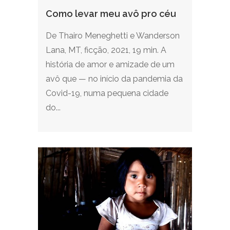
Como levar meu avô pro céu
De Thairo Meneghetti e Wanderson
Lana, MT, ficção, 2021, 19 min. A
história de amor e amizade de um
avô que — no início da pandemia da
Covid-19, numa pequena cidade
do...