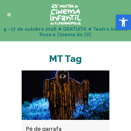
Abrir 
MT Tag
Pé de garrafa