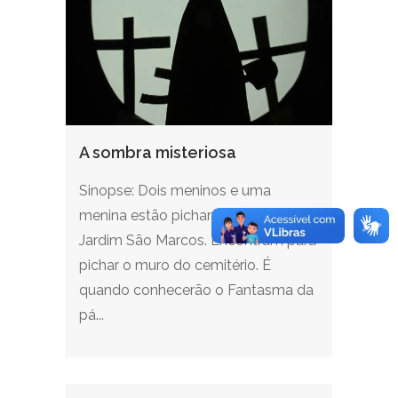
A sombra misteriosa
Sinopse: Dois meninos e uma
menina estão pichando o bairro do
Jardim São Marcos. Encontram para
pichar o muro do cemitério. É
quando conhecerão o Fantasma da
pá...