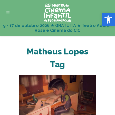
Abrir 
Matheus Lopes
Tag