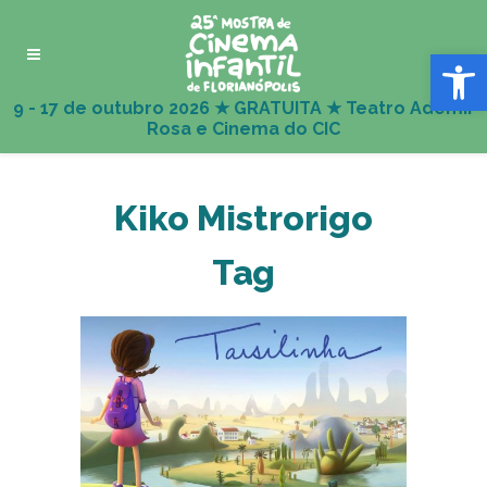
Abrir 
Kiko Mistrorigo
Tag