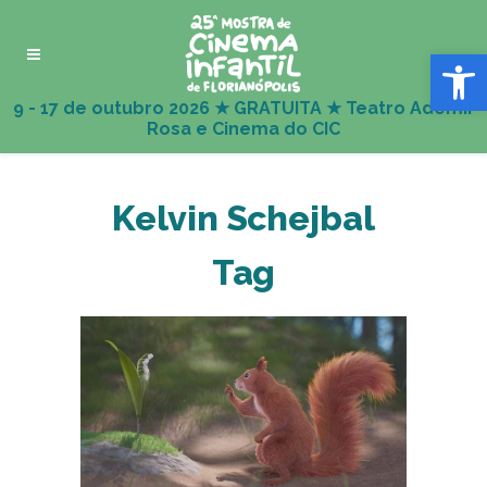
Abrir 
Kelvin Schejbal
Tag