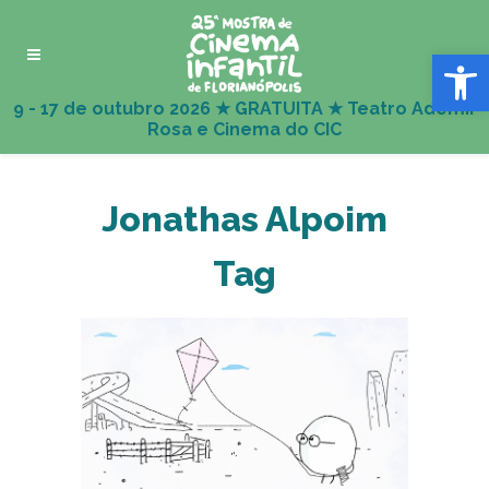
Abrir 
Jonathas Alpoim
Tag