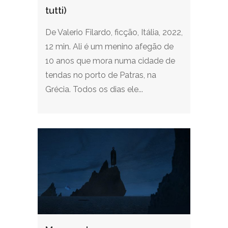
tutti)
De Valerio Filardo, ficção, Itália, 2022,
12 min. Ali é um menino afegão de
10 anos que mora numa cidade de
tendas no porto de Patras, na
Grécia. Todos os dias ele...