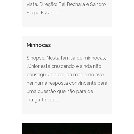
vista. Direção: Bel Bechara e Sandro
Serpa Estado:...
Minhocas
Sinopse: Nesta família de minhocas,
Júnior está crescendo e ainda não
conseguiu do pai, da mãe e do avô
nenhuma resposta convincente para
uma questão que não pára de
intrigá-lo: por...