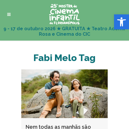
Abrir 
Fabi Melo Tag
Nem todas as manhãs são