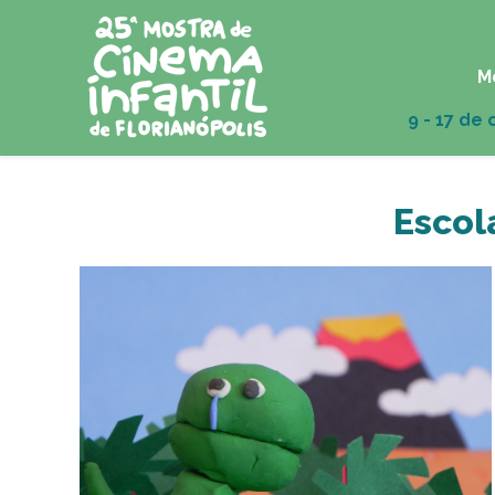
M
Escol