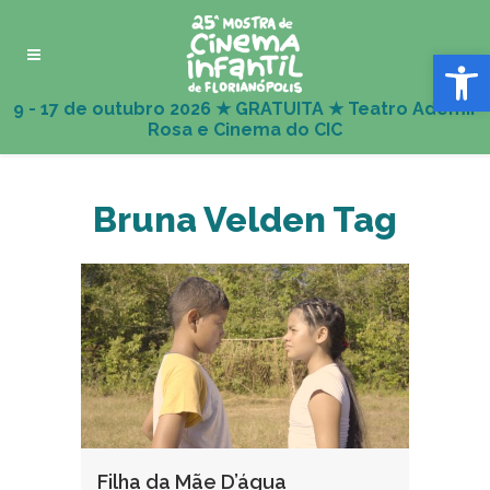
Abrir 
Bruna Velden Tag
Filha da Mãe D’água