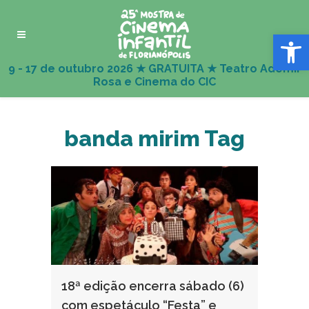
Abrir 
banda mirim Tag
18ª edição encerra sábado (6)
com espetáculo “Festa” e